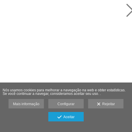
Nós usamos cookies para melhorar a navegação na web e obter estatísticas.
Se você continuar a navegar, consideramos aceitar seu uso. .
Mais informação
Configurar
Rejeitar
Aceitar