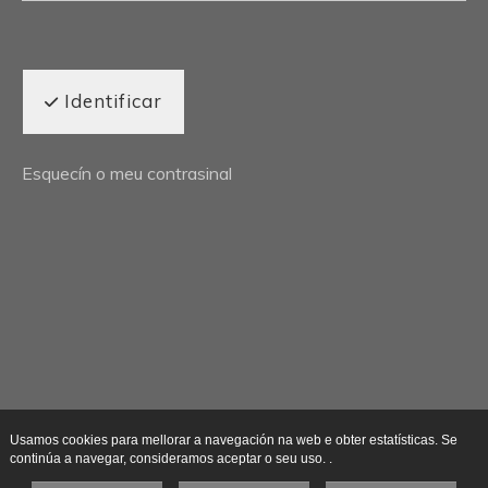
Identificar
Esquecín o meu contrasinal
Usamos cookies para mellorar a navegación na web e obter estatísticas. Se
continúa a navegar, consideramos aceptar o seu uso. .